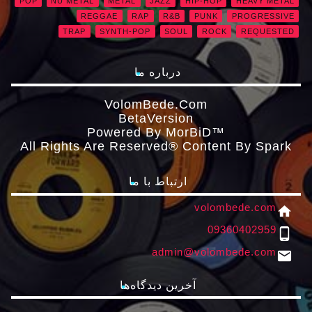
POP
NU METAL
METAL
JAZZ
HIP-HOP
HEAVY METAL
REGGAE
RAP
R&B
PUNK
PROGRESSIVE
TRAP
SYNTH-POP
SOUL
ROCK
REQUESTED
درباره ما
VolomBede.com
ΒetaVersion
Powered By MorBiD™
All Rights Are Reserved® Content By Spark
ارتباط با ما
volombede.com
home
09360402959
phone_android
admin@volombede.com
email
آخرین دیدگاه‌ها