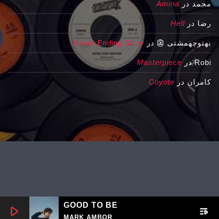
محمد
در
Amina
رضا
در
Hell
بهتوچهمشتی 👺
در
Never Ending Story
Robi
در
Masterpiece
کامران
در
Coyote
GOOD TO BE
play_arrow
playlist_play
MARK AMBOR