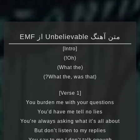
متن آهنگ Unbelievable از EMF
[Intro]
(Oh!)
(What the)
(What the, was that?)
[Verse 1]
You burden me with your questions
You’d have me tell no lies
You’re always asking what it’s all about
But don’t listen to my replies
You say to me I don’t talk enough