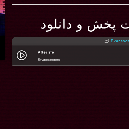
ت پخش و دانلود
Evanesc
record_voice_over
Afterlife
play_circle_filled
Evanescence