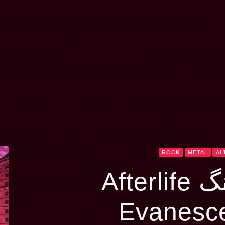
ROCK
METAL
AL
After