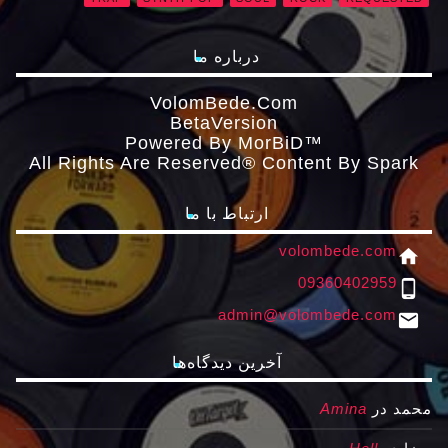
درباره ما
VolomBede.com
ΒetaVersion
Powered By MorBiD™
All Rights Are Reserved® Content By Spark
ارتباط با ما
volombede.com
home
09360402959
phone_android
admin@volombede.com
email
آخرین دیدگاه‌ها
محمد
در
Amina