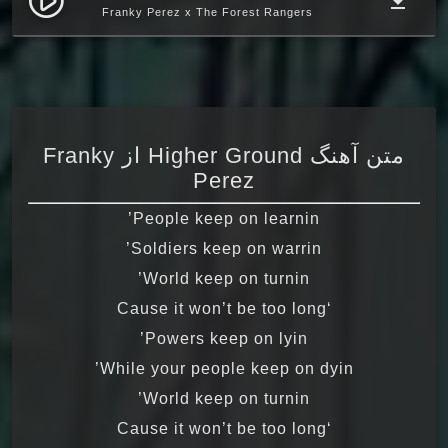
play_circle_filled
file_download
Franky Perez x The Forest Rangers
متن آهنگ Higher Ground از Franky
Perez
People keep on learnin’
Soldiers keep on warrin’
World keep on turnin’
‘Cause it won’t be too long
Powers keep on lyin’
While your people keep on dyin’
World keep on turnin’
‘Cause it won’t be too long