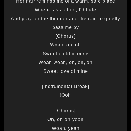
Her hair reminds me of a warm, safe place
Where, as a child, I’d hide
And pray for the thunder and the rain to quietly
pass me by
[Chorus]
Woah, oh, oh
Sweet child o’ mine
Woah woah, oh, oh, oh
Sweet love of mine
[Instrumental Break]
Ooh!
[Chorus]
Oh, oh-oh-yeah
Woah, yeah