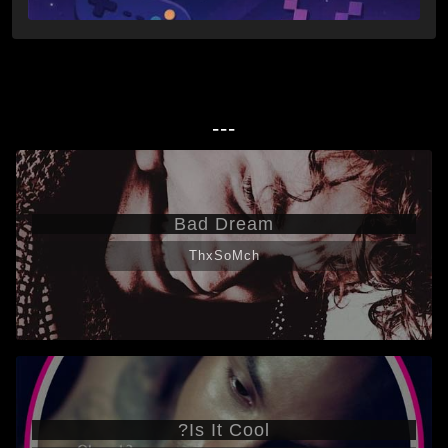
---
Bad Dream
ThxSoMch
Is It Cool?