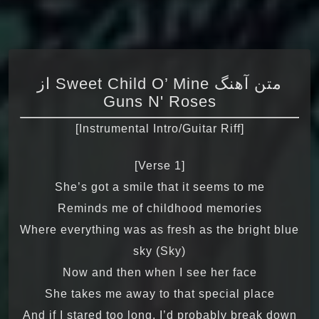
متن آهنگ Sweet Child O’ Mine از
Guns N' Roses
[Instrumental Intro/Guitar Riff]
[Verse 1]
She’s got a smile that it seems to me
Reminds me of childhood memories
Where everything was as fresh as the bright blue
sky (Sky)
Now and then when I see her face
She takes me away to that special place
And if I stared too long, I’d probably break down