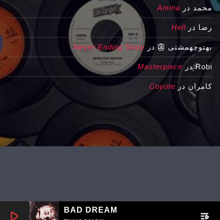
محمد
در
Amina
رضا
در
Hell
بهتوچهمشتی 👺
در
Never Ending Story
Robi
در
Masterpiece
کامران
در
Coyote
BAD DREAM
play_arrow
playlist_play