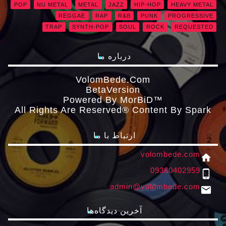
POP
NU METAL
METAL
JAZZ
HIP-HOP
HEAVY METAL
REGGAE
RAP
R&B
PUNK
PROGRESSIVE
TRAP
SYNTH-POP
SOUL
ROCK
REQUESTED
درباره ما
VolomBede.com
ΒetaVersion
Powered By MorBiD™
All Rights Are Reserved® Content By Spark
ارتباط با ما
volombede.com
home
09360402959
phone_android
admin@volombede.com
email
آخرین دیدگاه‌ها