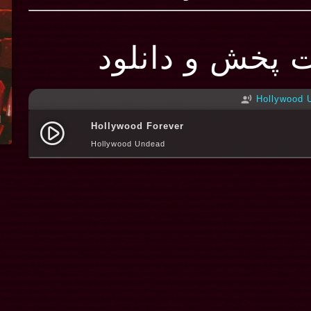
ت پخش و دانلود
Hollywood 
record_voice_over
Hollywood Forever
play_circle_filled
Hollywood Undead