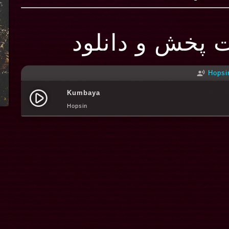
ت پخش و دانلود
Hopsi
record_voice_over
Kumbaya
play_circle_filled
Hopsin