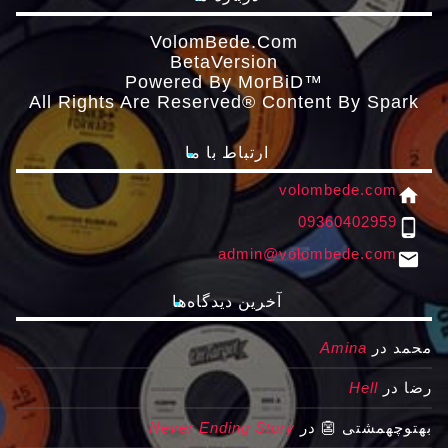
VolomBede.com
ΒetaVersion
Powered By MorBiD™
All Rights Are Reserved® Content By Spark
ارتباط با ما
volombede.com
home
09360402959
phone_android
admin@volombede.com
email
آخرین دیدگاه‌ها
محمد
در
Amina
رضا
در
Hell
بهتوچهمشتی 👺
در
Never Ending Story