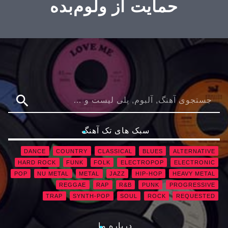
حمایت از ولوم‌بده
search
سبک های تک آهنگ
DANCE
COUNTRY
CLASSICAL
BLUES
ALTERNATIVE
HARD ROCK
FUNK
FOLK
ELECTROPOP
ELECTRONIC
POP
NU METAL
METAL
JAZZ
HIP-HOP
HEAVY METAL
REGGAE
RAP
R&B
PUNK
PROGRESSIVE
TRAP
SYNTH-POP
SOUL
ROCK
REQUESTED
درباره ما