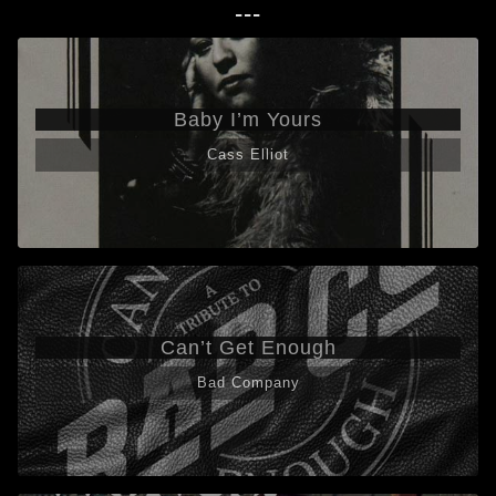
---
Baby I’m Yours
Cass Elliot
Can’t Get Enough
Bad Company