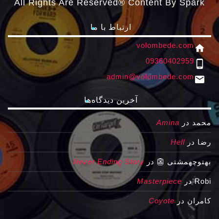
All Rights Are Reserved® Content By Spark
ارتباط با ما
volombede.com
home
09360402959
phone_android
admin@volombede.com
email
آخرین دیدگاه‌ها
محمد
در
Amina
رضا
در
Hell
بهتوچهمشتی 👺
در
Never Ending Story
Robi
در
Masterpiece
کامران
در
Coyote