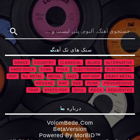
search
سبک های تک آهنگ
DANCE
COUNTRY
CLASSICAL
BLUES
ALTERNATIVE
HARD ROCK
FUNK
FOLK
ELECTROPOP
ELECTRONIC
POP
NU METAL
METAL
JAZZ
HIP-HOP
HEAVY METAL
REGGAE
RAP
R&B
PUNK
PROGRESSIVE
TRAP
SYNTH-POP
SOUL
ROCK
REQUESTED
درباره ما
VolomBede.com
ΒetaVersion
Powered By MorBiD™