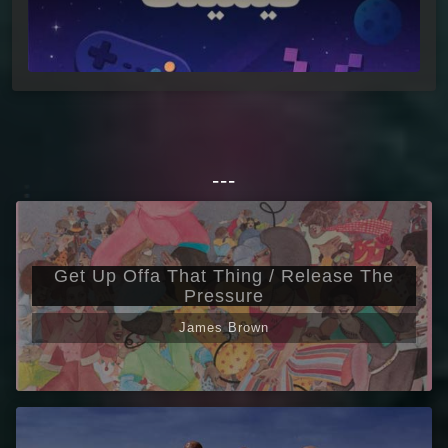
---
Get Up Offa That Thing / Release The
Pressure
James Brown