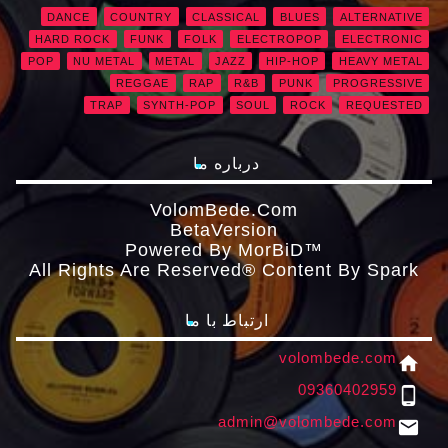
DANCE
COUNTRY
CLASSICAL
BLUES
ALTERNATIVE
HARD ROCK
FUNK
FOLK
ELECTROPOP
ELECTRONIC
POP
NU METAL
METAL
JAZZ
HIP-HOP
HEAVY METAL
REGGAE
RAP
R&B
PUNK
PROGRESSIVE
TRAP
SYNTH-POP
SOUL
ROCK
REQUESTED
درباره ما
VolomBede.com
ΒetaVersion
Powered By MorBiD™
All Rights Are Reserved® Content By Spark
ارتباط با ما
volombede.com
home
09360402959
phone_android
admin@volombede.com
email