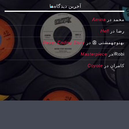
آخرین دیدگاه‌ها
محمد
در
Amina
رضا
در
Hell
بهتوچهمشتی 👺
در
Never Ending Story
Robi
در
Masterpiece
کامران
در
Coyote