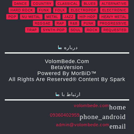
DANCE
COUNTRY
CLASSICAL
BLUES
ALTERNATIVE
HARD ROCK
FUNK
FOLK
ELECTROPOP
ELECTRONIC
POP
NU METAL
METAL
JAZZ
HIP-HOP
HEAVY METAL
REGGAE
RAP
R&B
PUNK
PROGRESSIVE
TRAP
SYNTH-POP
SOUL
ROCK
REQUESTED
درباره ما
VolomBede.com
ΒetaVersion
Powered By MorBiD™
All Rights Are Reserved® Content By Spark
ارتباط با ما
volombede.com
home
09360402959
phone_android
admin@volombede.com
email