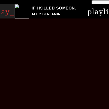
IF I KILLED SOMEONE FOR YOU
lay_arrow
playl
ALEC BENJAMIN