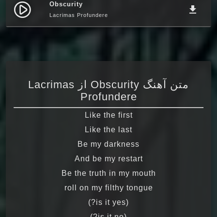
Obscurity
play_circle_filled
file_download
Lacrimas Profundere
متن آهنگ Obscurity از Lacrimas
Profundere
Like the first
Like the last
Be my darkness
And be my restart
Be the truth in my mouth
roll on my filthy tongue
(is it yes?)
(is it no?)