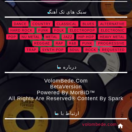
سبک های تک آهنگ
DANCE
COUNTRY
CLASSICAL
BLUES
ALTERNATIVE
HARD ROCK
FUNK
FOLK
ELECTROPOP
ELECTRONIC
POP
NU METAL
METAL
JAZZ
HIP-HOP
HEAVY METAL
REGGAE
RAP
R&B
PUNK
PROGRESSIVE
TRAP
SYNTH-POP
SOUL
ROCK
REQUESTED
درباره ما
VolomBede.com
ΒetaVersion
Powered By MorBiD™
All Rights Are Reserved® Content By Spark
ارتباط با ما
volombede.com
home