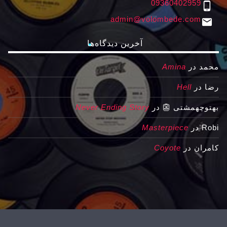
09360402959
phone_android
admin@volombede.com
email
آخرین دیدگاه‌ها
محمد
در
Amina
رضا
در
Hell
بهتوچهمشتی 👺
در
Never Ending Story
Robi
در
Masterpiece
کامران
در
Coyote