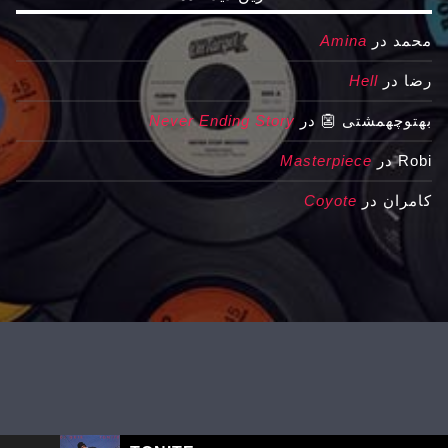
محمد
در
Amina
رضا
در
Hell
بهتوچهمشتی 👺
در
Never Ending Story
Robi
در
Masterpiece
کامران
در
Coyote