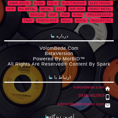
HARD ROCK
FUNK
FOLK
ELECTROPOP
ELECTRONIC
POP
NU METAL
METAL
JAZZ
HIP-HOP
HEAVY METAL
REGGAE
RAP
R&B
PUNK
PROGRESSIVE
TRAP
SYNTH-POP
SOUL
ROCK
REQUESTED
درباره ما
VolomBede.com
ΒetaVersion
Powered By MorBiD™
All Rights Are Reserved® Content By Spark
ارتباط با ما
volombede.com
home
09360402959
phone_android
admin@volombede.com
email
آخرین دیدگاه‌ها