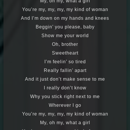
My, oh my, what a girl
You’re my, my, my, my kind of woman
And I’m down on my hands and knees
Beggin’ you please, baby
Show me your world
Oh, brother
Sweetheart
I’m feelin’ so tired
Really fallin’ apart
And it just don’t make sense to me
I really don’t know
Why you stick right next to me
Wherever I go
You’re my, my, my, my kind of woman
My, oh my, what a girl