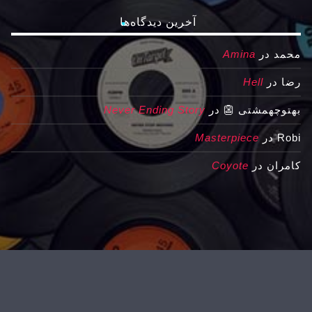
آخرین دیدگاه‌ها
محمد
در
Amina
رضا
در
Hell
بهتوچهمشتی 👺
در
Never Ending Story
Robi
در
Masterpiece
کامران
در
Coyote