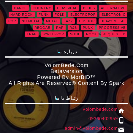
DANCE
COUNTRY
CLASSICAL
BLUES
ALTERNATIVE
HARD ROCK
FUNK
FOLK
ELECTROPOP
ELECTRONIC
POP
NU METAL
METAL
JAZZ
HIP-HOP
HEAVY METAL
REGGAE
RAP
R&B
PUNK
PROGRESSIVE
TRAP
SYNTH-POP
SOUL
ROCK
REQUESTED
درباره ما
VolomBede.com
ΒetaVersion
Powered By MorBiD™
All Rights Are Reserved® Content By Spark
ارتباط با ما
volombede.com
home
09360402959
phone_android
admin@volombede.com
email