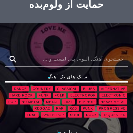
حمایت از ولوم‌بده
search
سبک های تک آهنگ
DANCE
COUNTRY
CLASSICAL
BLUES
ALTERNATIVE
HARD ROCK
FUNK
FOLK
ELECTROPOP
ELECTRONIC
POP
NU METAL
METAL
JAZZ
HIP-HOP
HEAVY METAL
REGGAE
RAP
R&B
PUNK
PROGRESSIVE
TRAP
SYNTH-POP
SOUL
ROCK
REQUESTED
درباره ما