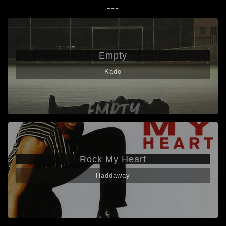
---
Empty
Kado
Rock My Heart
Haddaway