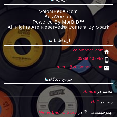
VolomBede.com
ΒetaVersion
Powered By MorBiD™
All Rights Are Reserved® Content By Spark
ارتباط با ما
volombede.com
home
09360402959
phone_android
admin@volombede.com
email
آخرین دیدگاه‌ها
محمد
در
Amina
رضا
در
Hell
بهتوچهمشتی 👺
در
Never Ending Story