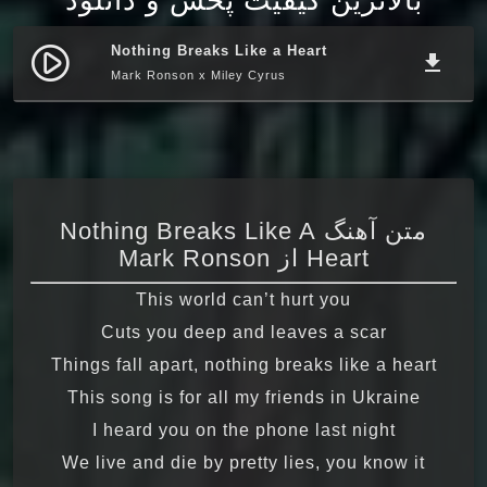
Nothing Breaks Like a Heart
play_circle_filled
file_download
Mark Ronson x Miley Cyrus
متن آهنگ Nothing Breaks Like A
Heart از Mark Ronson
This world can’t hurt you
Cuts you deep and leaves a scar
Things fall apart, nothing breaks like a heart
This song is for all my friends in Ukraine
I heard you on the phone last night
We live and die by pretty lies, you know it