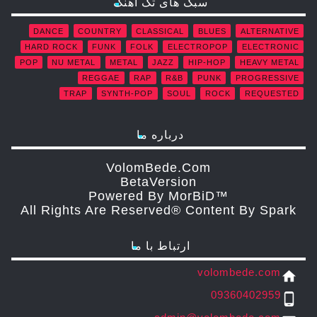
سبک های تک آهنگ
DANCE
COUNTRY
CLASSICAL
BLUES
ALTERNATIVE
HARD ROCK
FUNK
FOLK
ELECTROPOP
ELECTRONIC
POP
NU METAL
METAL
JAZZ
HIP-HOP
HEAVY METAL
REGGAE
RAP
R&B
PUNK
PROGRESSIVE
TRAP
SYNTH-POP
SOUL
ROCK
REQUESTED
درباره ما
VolomBede.com
ΒetaVersion
Powered By MorBiD™
All Rights Are Reserved® Content By Spark
ارتباط با ما
volombede.com
home
09360402959
phone_android