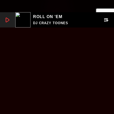
ROLL ON ‘EM
play_arrow
playlist_play
DJ CRAZY TOONES