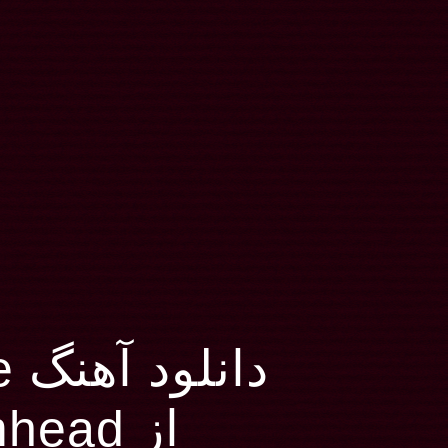
دانلود آهنگ We Don’t Care
از Mushroomhead