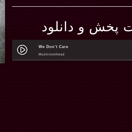
ت پخش و دانلود
We Don’t Care
play_circle_filled
Mushroomhead