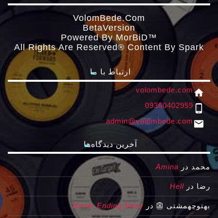
VolomBede.com
ΒetaVersion
Powered By MorBiD™
All Rights Are Reserved® Content By Spark
ارتباط با ما
volombede.com
home
09360402959
phone_android
admin@volombede.com
email
آخرین دیدگاه‌ها
محمد
در
Amina
رضا
در
Hell
بهتوچهمشتی 👺
در
Never Ending Story