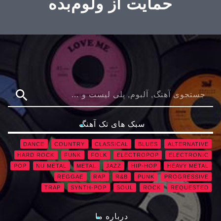
حمایت از ولوم‌بده
search
سبک های تک آهنگ
DANCE
COUNTRY
CLASSICAL
BLUES
ALTERNATIVE
HARD ROCK
FUNK
FOLK
ELECTROPOP
ELECTRONIC
POP
NU METAL
METAL
JAZZ
HIP-HOP
HEAVY METAL
REGGAE
RAP
R&B
PUNK
PROGRESSIVE
TRAP
SYNTH-POP
SOUL
ROCK
REQUESTED
درباره ما