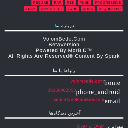
REGGAE
RAP
R&B
PUNK
PROGRESSIVE
TRAP
SYNTH-POP
SOUL
ROCK
REQUESTED
درباره ما
VolomBede.com
ΒetaVersion
Powered By MorBiD™
All Rights Are Reserved® Content By Spark
ارتباط با ما
volombede.com
home
09360402959
phone_android
admin@volombede.com
email
آخرین دیدگاه‌ها
مهرانا
در
Over & Over