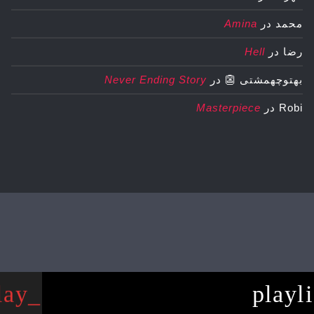
محمد
در
Amina
رضا
در
Hell
بهتوچهمشتی 👺
در
Never Ending Story
Robi
در
Masterpiece
lay_arrow
playl