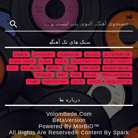
search
سبک های تک آهنگ
DANCE
COUNTRY
CLASSICAL
BLUES
ALTERNATIVE
HARD ROCK
FUNK
FOLK
ELECTROPOP
ELECTRONIC
POP
NU METAL
METAL
JAZZ
HIP-HOP
HEAVY METAL
REGGAE
RAP
R&B
PUNK
PROGRESSIVE
TRAP
SYNTH-POP
SOUL
ROCK
REQUESTED
درباره ما
VolomBede.com
ΒetaVersion
Powered By MorBiD™
All Rights Are Reserved® Content By Spark