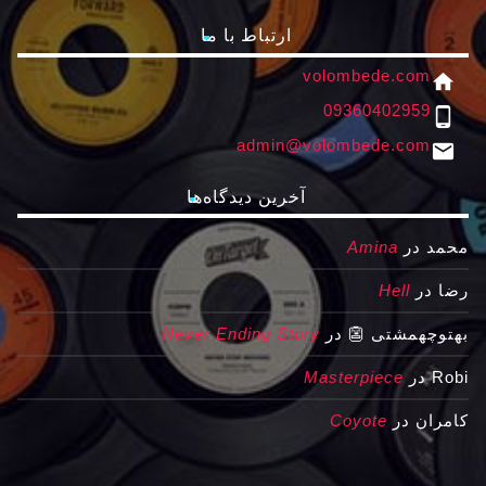
ارتباط با ما
volombede.com
home
09360402959
phone_android
admin@volombede.com
email
آخرین دیدگاه‌ها
محمد
در
Amina
رضا
در
Hell
بهتوچهمشتی 👺
در
Never Ending Story
Robi
در
Masterpiece
کامران
در
Coyote