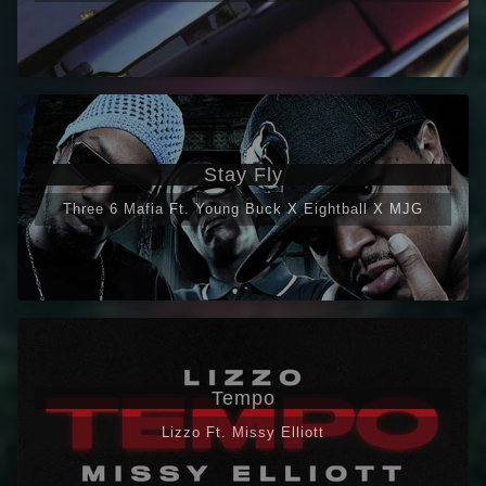
Stay Fly
Three 6 Mafia Ft. Young Buck X Eightball X MJG
Tempo
Lizzo Ft. Missy Elliott