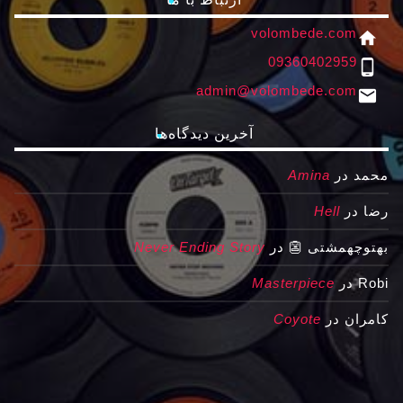
volombede.com
home
09360402959
phone_android
admin@volombede.com
email
آخرین دیدگاه‌ها
محمد
در
Amina
رضا
در
Hell
بهتوچهمشتی 👺
در
Never Ending Story
Robi
در
Masterpiece
کامران
در
Coyote