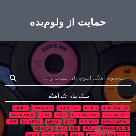
حمایت از ولوم‌بده
search
سبک های تک آهنگ
DANCE
COUNTRY
CLASSICAL
BLUES
ALTERNATIVE
HARD ROCK
FUNK
FOLK
ELECTROPOP
ELECTRONIC
POP
NU METAL
METAL
JAZZ
HIP-HOP
HEAVY METAL
REGGAE
RAP
R&B
PUNK
PROGRESSIVE
TRAP
SYNTH-POP
SOUL
ROCK
REQUESTED