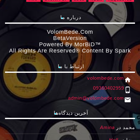
درباره ما
VolomBede.com
ΒetaVersion
Powered By MorBiD™
All Rights Are Reserved® Content By Spark
ارتباط با ما
volombede.com
home
09360402959
phone_android
admin@volombede.com
email
آخرین دیدگاه‌ها
محمد
در
Amina
رضا
در
Hell