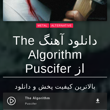
METAL
ALTERNATIVE
دانلود آهنگ The
Algorithm
از Puscifer
بالاترین کیفیت پخش و دانلود
The Algorithm
play_circle_filled
file_download
Puscifer