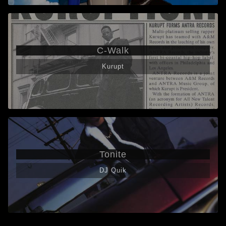
C-Walk
Kurupt
Tonite
DJ Quik