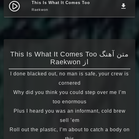
This Is What It Comes Too
play_circle_filled
file_download
Raekwon
متن آهنگ This Is What It Comes Too
از Raekwon
I done blacked out, no man is safe, your crew is
cornered
Why did you think you could step over me I’m
too enormous
Plus I heard you was an informant, cold brew
sell ’em
Roll out the plastic, I’m about to catch a body on
this