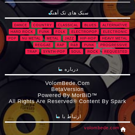
سبک های تک آهنگ
DANCE
COUNTRY
CLASSICAL
BLUES
ALTERNATIVE
HARD ROCK
FUNK
FOLK
ELECTROPOP
ELECTRONIC
POP
NU METAL
METAL
JAZZ
HIP-HOP
HEAVY METAL
REGGAE
RAP
R&B
PUNK
PROGRESSIVE
TRAP
SYNTH-POP
SOUL
ROCK
REQUESTED
درباره ما
VolomBede.com
ΒetaVersion
Powered By MorBiD™
All Rights Are Reserved® Content By Spark
ارتباط با ما
volombede.com
home