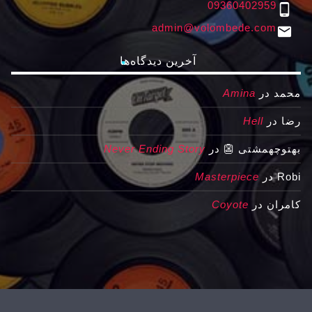
09360402959
phone_android
admin@volombede.com
email
آخرین دیدگاه‌ها
محمد
در
Amina
رضا
در
Hell
بهتوچهمشتی 👺
در
Never Ending Story
Robi
در
Masterpiece
کامران
در
Coyote