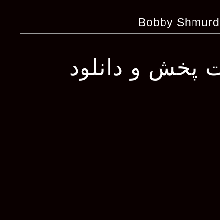
ت پخش و دانلود
play_circle_filled
Computers
Rowdy Rebel x Bobby Shmurda