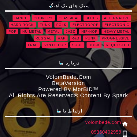
سبک های تک آهنگ
DANCE
COUNTRY
CLASSICAL
BLUES
ALTERNATIVE
HARD ROCK
FUNK
FOLK
ELECTROPOP
ELECTRONIC
POP
NU METAL
METAL
JAZZ
HIP-HOP
HEAVY METAL
REGGAE
RAP
R&B
PUNK
PROGRESSIVE
TRAP
SYNTH-POP
SOUL
ROCK
REQUESTED
درباره ما
VolomBede.com
ΒetaVersion
Powered By MorBiD™
All Rights Are Reserved® Content By Spark
ارتباط با ما
volombede.com
home
09360402959
phone_android