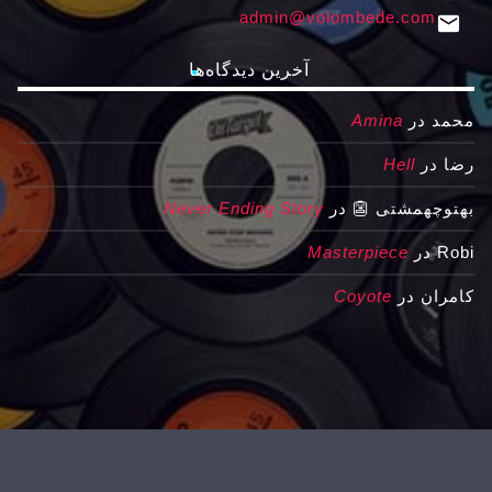
admin@volombede.com
email
آخرین دیدگاه‌ها
محمد
در
Amina
رضا
در
Hell
بهتوچهمشتی 👺
در
Never Ending Story
Robi
در
Masterpiece
کامران
در
Coyote