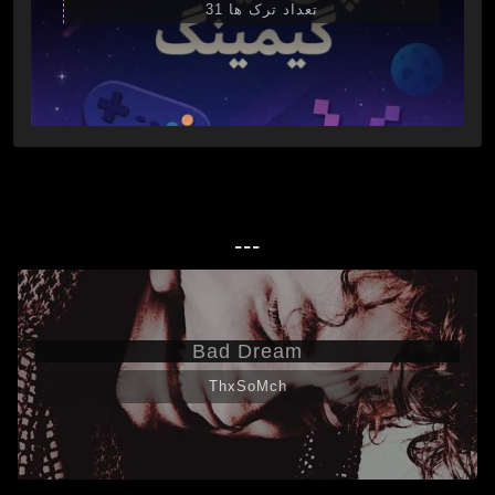
تعداد ترک ها 31
---
Bad Dream
ThxSoMch