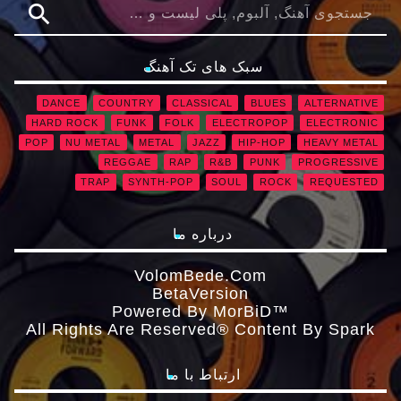
search
سبک های تک آهنگ
DANCE
COUNTRY
CLASSICAL
BLUES
ALTERNATIVE
HARD ROCK
FUNK
FOLK
ELECTROPOP
ELECTRONIC
POP
NU METAL
METAL
JAZZ
HIP-HOP
HEAVY METAL
REGGAE
RAP
R&B
PUNK
PROGRESSIVE
TRAP
SYNTH-POP
SOUL
ROCK
REQUESTED
درباره ما
VolomBede.com
ΒetaVersion
Powered By MorBiD™
All Rights Are Reserved® Content By Spark
ارتباط با ما