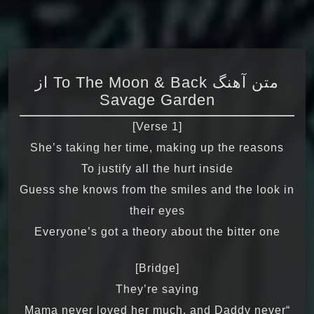
متن آهنگ To The Moon & Back از
Savage Garden
[Verse 1]
She’s taking her time, making up the reasons
To justify all the hurt inside
Guess she knows from the smiles and the look in
their eyes
Everyone’s got a theory about the bitter one
[Bridge]
They’re saying
“Mama never loved her much, and Daddy never