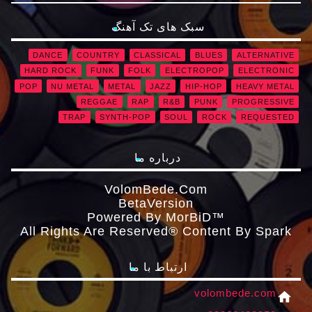
سبک های تک آهنگ
DANCE
COUNTRY
CLASSICAL
BLUES
ALTERNATIVE
HARD ROCK
FUNK
FOLK
ELECTROPOP
ELECTRONIC
POP
NU METAL
METAL
JAZZ
HIP-HOP
HEAVY METAL
REGGAE
RAP
R&B
PUNK
PROGRESSIVE
TRAP
SYNTH-POP
SOUL
ROCK
REQUESTED
درباره ما
VolomBede.com
ΒetaVersion
Powered By MorBiD™
All Rights Are Reserved® Content By Spark
ارتباط با ما
volombede.com
home