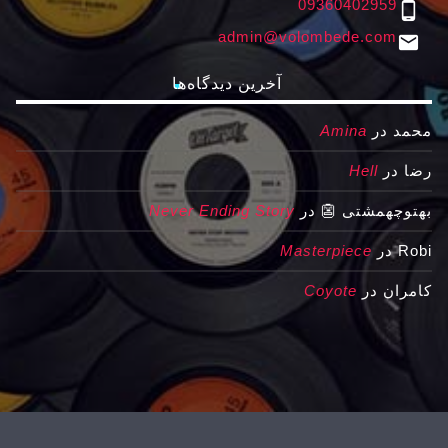
09360402959
phone_android
admin@volombede.com
email
آخرین دیدگاه‌ها
محمد
در
Amina
رضا
در
Hell
بهتوچهمشتی 👺
در
Never Ending Story
Robi
در
Masterpiece
کامران
در
Coyote