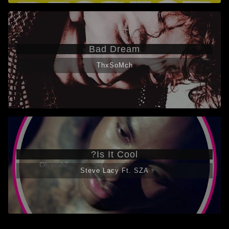
Bad Dream
ThxSoMch
Is It Cool?
Steve Lacy Ft. SZA