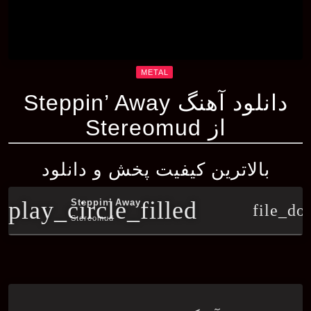
METAL
دانلود آهنگ Steppin’ Away
از Stereomud
بالاترین کیفیت پخش و دانلود
play_circle_filled
Steppin’ Away
file_do
Stereomud