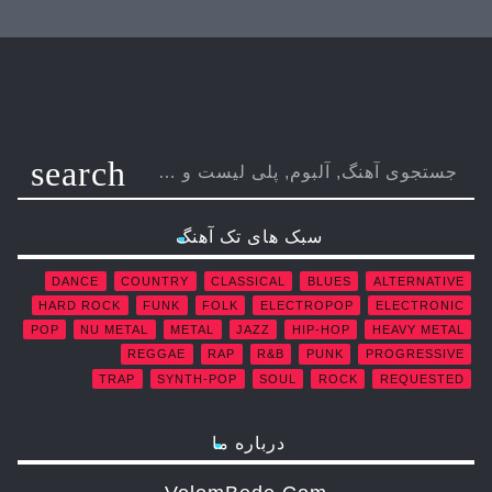
search
سبک های تک آهنگ
DANCE
COUNTRY
CLASSICAL
BLUES
ALTERNATIVE
HARD ROCK
FUNK
FOLK
ELECTROPOP
ELECTRONIC
POP
NU METAL
METAL
JAZZ
HIP-HOP
HEAVY METAL
REGGAE
RAP
R&B
PUNK
PROGRESSIVE
TRAP
SYNTH-POP
SOUL
ROCK
REQUESTED
درباره ما