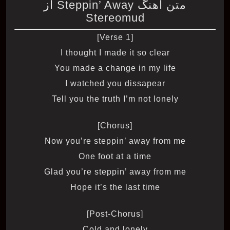
متن آهنگ Steppin’ Away از
Stereomud
[Verse 1]
I thought I made it so clear
You made a change in my life
I watched you dissapear
Tell you the truth I’m not lonely
[Chorus]
Now you’re steppin’ away from me
One foot at a time
Glad you’re steppin’ away from me
Hope it’s the last time
[Post-Chorus]
Cold and lonely