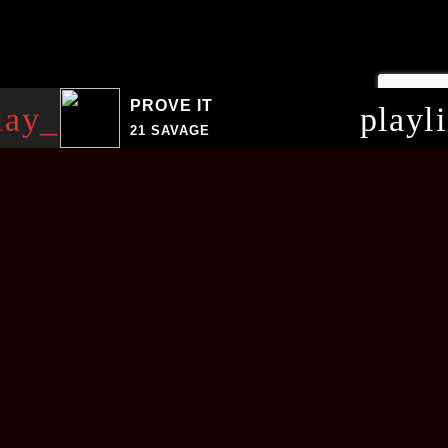
PROVE IT
lay_arrow
playl
21 SAVAGE