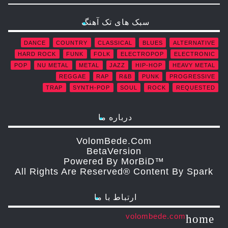
سبک های تک آهنگ
DANCE
COUNTRY
CLASSICAL
BLUES
ALTERNATIVE
HARD ROCK
FUNK
FOLK
ELECTROPOP
ELECTRONIC
POP
NU METAL
METAL
JAZZ
HIP-HOP
HEAVY METAL
REGGAE
RAP
R&B
PUNK
PROGRESSIVE
TRAP
SYNTH-POP
SOUL
ROCK
REQUESTED
درباره ما
VolomBede.com
ΒetaVersion
Powered By MorBiD™
All Rights Are Reserved® Content By Spark
ارتباط با ما
volombede.com
home