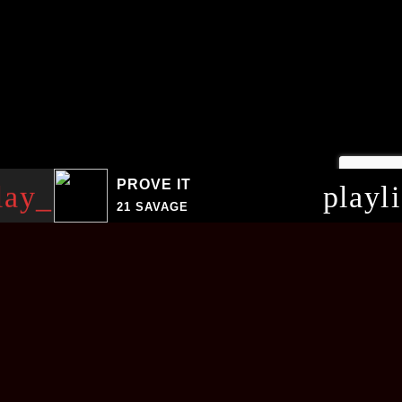
PROVE IT
lay_arrow
playl
21 SAVAGE