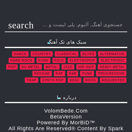
search
سبک های تک آهنگ
DANCE
COUNTRY
CLASSICAL
BLUES
ALTERNATIVE
HARD ROCK
FUNK
FOLK
ELECTROPOP
ELECTRONIC
POP
NU METAL
METAL
JAZZ
HIP-HOP
HEAVY METAL
REGGAE
RAP
R&B
PUNK
PROGRESSIVE
TRAP
SYNTH-POP
SOUL
ROCK
REQUESTED
درباره ما
VolomBede.com
ΒetaVersion
Powered By MorBiD™
All Rights Are Reserved® Content By Spark