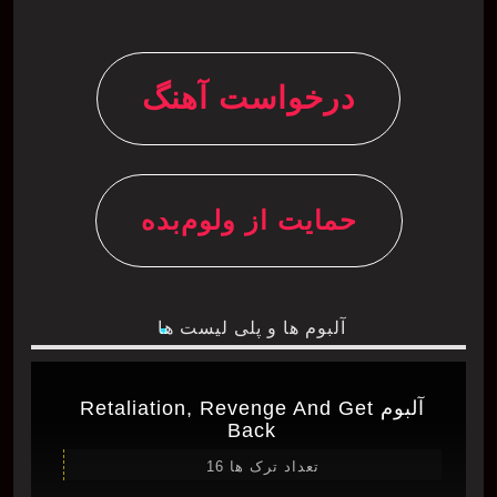
درخواست آهنگ
حمایت از ولوم‌بده
آلبوم ها و پلی لیست ها
آلبوم Retaliation, Revenge And Get
Back
تعداد ترک ها 16