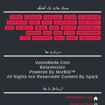
سبک های تک آهنگ
DANCE
COUNTRY
CLASSICAL
BLUES
ALTERNATIVE
HARD ROCK
FUNK
FOLK
ELECTROPOP
ELECTRONIC
POP
NU METAL
METAL
JAZZ
HIP-HOP
HEAVY METAL
REGGAE
RAP
R&B
PUNK
PROGRESSIVE
TRAP
SYNTH-POP
SOUL
ROCK
REQUESTED
درباره ما
VolomBede.com
ΒetaVersion
Powered By MorBiD™
All Rights Are Reserved® Content By Spark
ارتباط با ما
volombede.com
home
09360402959