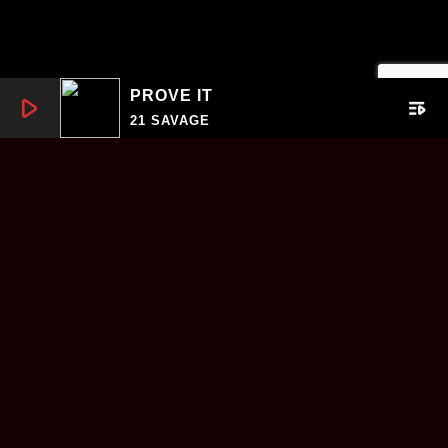
PROVE IT
play_arrow
playlist_play
21 SAVAGE