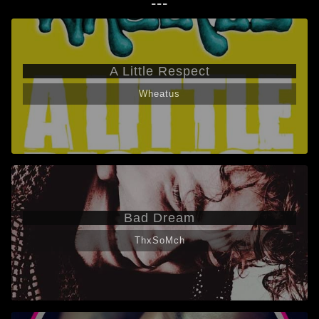
---
A Little Respect
Wheatus
Bad Dream
ThxSoMch