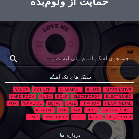
حمایت از ولوم‌بده
search
سبک های تک آهنگ
DANCE
COUNTRY
CLASSICAL
BLUES
ALTERNATIVE
HARD ROCK
FUNK
FOLK
ELECTROPOP
ELECTRONIC
POP
NU METAL
METAL
JAZZ
HIP-HOP
HEAVY METAL
REGGAE
RAP
R&B
PUNK
PROGRESSIVE
TRAP
SYNTH-POP
SOUL
ROCK
REQUESTED
درباره ما