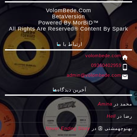
VolomBede.com
ΒetaVersion
Powered By MorBiD™
All Rights Are Reserved® Content By Spark
ارتباط با ما
volombede.com
home
09360402959
phone_android
admin@volombede.com
email
آخرین دیدگاه‌ها
محمد
در
Amina
رضا
در
Hell
بهتوچهمشتی 👺
در
Never Ending Story