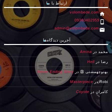
ارتباط با ما
volombede.com
home
09360402959
phone_android
admin@volombede.com
email
آخرین دیدگاه‌ها
محمد
در
Amina
رضا
در
Hell
بهتوچهمشتی 👺
در
Never Ending Story
Robi
در
Masterpiece
کامران
در
Coyote