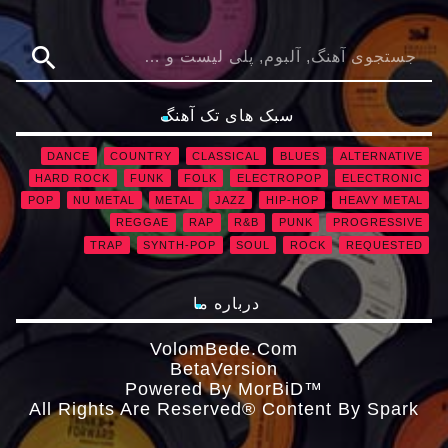
search
سبک های تک آهنگ
DANCE
COUNTRY
CLASSICAL
BLUES
ALTERNATIVE
HARD ROCK
FUNK
FOLK
ELECTROPOP
ELECTRONIC
POP
NU METAL
METAL
JAZZ
HIP-HOP
HEAVY METAL
REGGAE
RAP
R&B
PUNK
PROGRESSIVE
TRAP
SYNTH-POP
SOUL
ROCK
REQUESTED
درباره ما
VolomBede.com
ΒetaVersion
Powered By MorBiD™
All Rights Are Reserved® Content By Spark