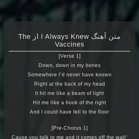
متن آهنگ I Always Knew از The
Vaccines
[Verse 1]
Down, down in my bones
Somewhere I’d never have known
Right at the back of my head
It hit me like a beam of light
Hit me like a hook of the right
And I could have fell to the floor
[Pre-Chorus 1]
‘Cause you talk to me and it comes off the wall