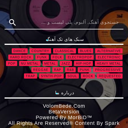
search
سبک های تک آهنگ
DANCE
COUNTRY
CLASSICAL
BLUES
ALTERNATIVE
HARD ROCK
FUNK
FOLK
ELECTROPOP
ELECTRONIC
POP
NU METAL
METAL
JAZZ
HIP-HOP
HEAVY METAL
REGGAE
RAP
R&B
PUNK
PROGRESSIVE
TRAP
SYNTH-POP
SOUL
ROCK
REQUESTED
درباره ما
VolomBede.com
ΒetaVersion
Powered By MorBiD™
All Rights Are Reserved® Content By Spark