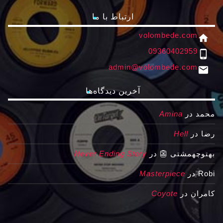
ارتباط با ما
volombede.com
home
09360402959
phone_android
admin@volombede.com
email
آخرین دیدگاه‌ها
محمد
در
Amina
رضا
در
Hell
بهتوچهمشتی 👺
در
Never Ending Story
Robi
در
Masterpiece
کامران
در
Coyote