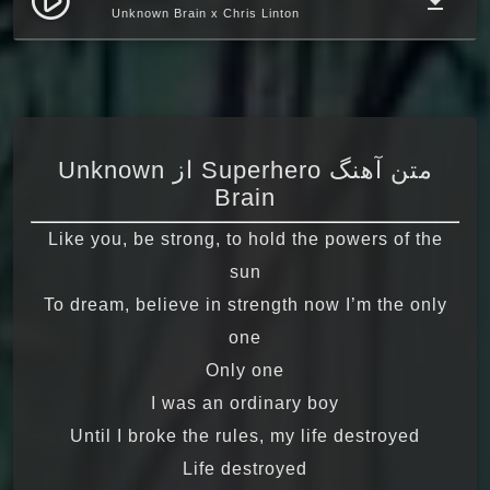
play_circle_filled
file_download
Unknown Brain x Chris Linton
متن آهنگ Superhero از Unknown
Brain
Like you, be strong, to hold the powers of the
sun
To dream, believe in strength now I’m the only
one
Only one
I was an ordinary boy
Until I broke the rules, my life destroyed
Life destroyed