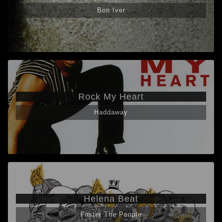
Bon Iver
Rock My Heart
Haddaway
Helena Beat
Foster The People