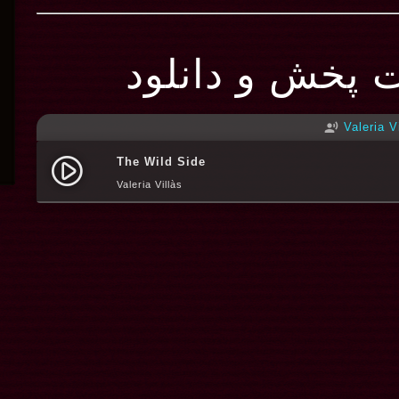
ت پخش و دانلود
Valeria V
record_voice_over
The Wild Side
play_circle_filled
Valeria Villàs