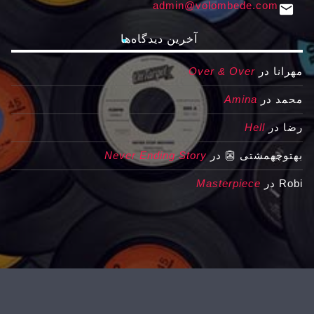
admin@volombede.com
email
آخرین دیدگاه‌ها
مهرانا
در
Over & Over
محمد
در
Amina
رضا
در
Hell
بهتوچهمشتی 👺
در
Never Ending Story
Robi
در
Masterpiece