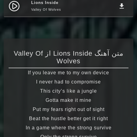
Lions Inside
play_circle_filled
file_download
Valley Of Wolves
متن آهنگ Lions Inside از Valley Of
Wolves
If you leave me to my own device
I never had to compromise
This city’s like a jungle
Gotta make it mine
Put my fears right out of sight
Beat the hustle better get it right
In a game where the strong survive
Only the strong survive