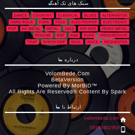
سبک های تک آهنگ
DANCE
COUNTRY
CLASSICAL
BLUES
ALTERNATIVE
HARD ROCK
FUNK
FOLK
ELECTROPOP
ELECTRONIC
POP
NU METAL
METAL
JAZZ
HIP-HOP
HEAVY METAL
REGGAE
RAP
R&B
PUNK
PROGRESSIVE
TRAP
SYNTH-POP
SOUL
ROCK
REQUESTED
درباره ما
VolomBede.com
ΒetaVersion
Powered By MorBiD™
All Rights Are Reserved® Content By Spark
ارتباط با ما
volombede.com
home
09360402959
phone_android