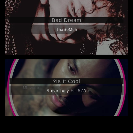
Bad Dream
ThxSoMch
Is It Cool?
Steve Lacy Ft. SZA