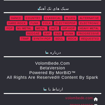
سبک های تک آهنگ
DANCE
COUNTRY
CLASSICAL
BLUES
ALTERNATIVE
HARD ROCK
FUNK
FOLK
ELECTROPOP
ELECTRONIC
POP
NU METAL
METAL
JAZZ
HIP-HOP
HEAVY METAL
REGGAE
RAP
R&B
PUNK
PROGRESSIVE
TRAP
SYNTH-POP
SOUL
ROCK
REQUESTED
درباره ما
VolomBede.com
ΒetaVersion
Powered By MorBiD™
All Rights Are Reserved® Content By Spark
ارتباط با ما
volombede.com
home