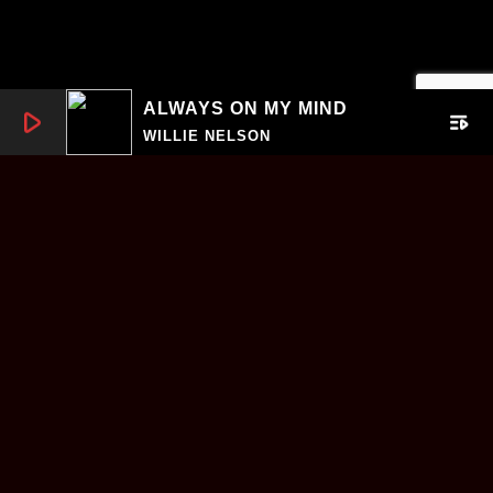
ALWAYS ON MY MIND
play_arrow
playlist_play
WILLIE NELSON