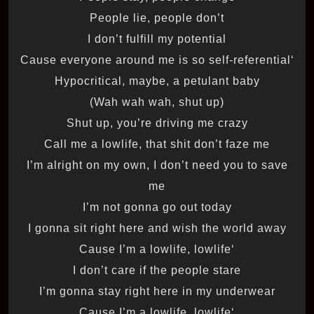
People lie, people don’t
I don’t fulfill my potential
‘Cause everyone around me is so self-referential
Hypocritical, maybe, a petulant baby
(Wah wah wah, shut up)
Shut up, you’re driving me crazy
Call me a lowlife, that shit don’t faze me
I’m alright on my own, I don’t need you to save
me
I’m not gonna go out today
I gonna sit right here and wish the world away
‘Cause I’m a lowlife, lowlife
I don’t care if the people stare
I’m gonna stay right here in my underwear
‘Cause I’m a lowlife, lowlife