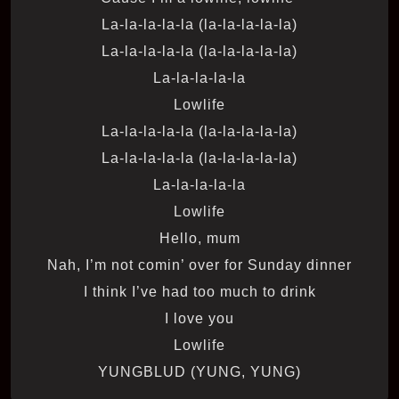
La-la-la-la-la (la-la-la-la-la)
La-la-la-la-la (la-la-la-la-la)
La-la-la-la-la
Lowlife
La-la-la-la-la (la-la-la-la-la)
La-la-la-la-la (la-la-la-la-la)
La-la-la-la-la
Lowlife
Hello, mum
Nah, I’m not comin’ over for Sunday dinner
I think I’ve had too much to drink
I love you
Lowlife
YUNGBLUD (YUNG, YUNG)