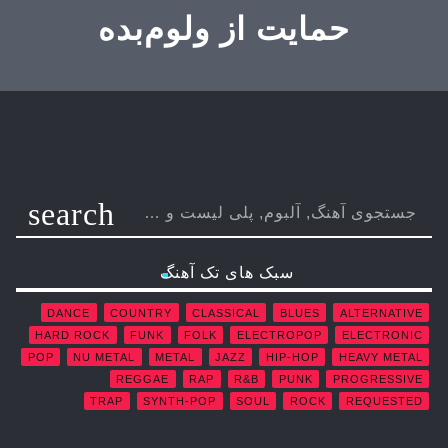
حمایت از ولوم‌بده
search
سبک های تک آهنگ
DANCE
COUNTRY
CLASSICAL
BLUES
ALTERNATIVE
HARD ROCK
FUNK
FOLK
ELECTROPOP
ELECTRONIC
POP
NU METAL
METAL
JAZZ
HIP-HOP
HEAVY METAL
REGGAE
RAP
R&B
PUNK
PROGRESSIVE
TRAP
SYNTH-POP
SOUL
ROCK
REQUESTED