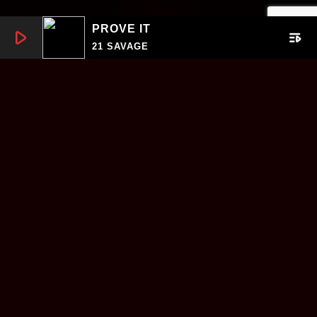
PROVE IT
play_arrow
playlist_play
21 SAVAGE