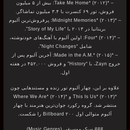
– *Take Me Home* (۲۰۱۲): بیش از ۵ میلیون
فروش، تور ۶۹ کنسرت با ۳.۴ میلیون تماشاگر.
– *Midnight Memories* (۲۰۱۳): پرفروش‌ترین آلبوم
بریتانیا در ۲۰۱۳ با “Story of My Life”.
– *Four* (۲۰۱۴): اولین آلبوم با آهنگ‌های خودنوشته،
شامل “Night Changes”.
– *Made in the A.M.* (۲۰۱۵): آخرین آلبوم پس از
خروج Zayn، با “History” و فروش ۴۵۲,۰۰۰ در هفته
اول.
علاوه بر این، چهار آلبوم تور زنده و مستندهایی چون
*This Is Us* (۲۰۱۳) و *Where We Are* (۲۰۱۴)
منتشر شد. گروه رکورد جوان‌ترین هنرمند با چهار
آلبوم متوالی اول Billboard ۲۰۰ را شکست.
### سبک موسیقی (Music Genres)