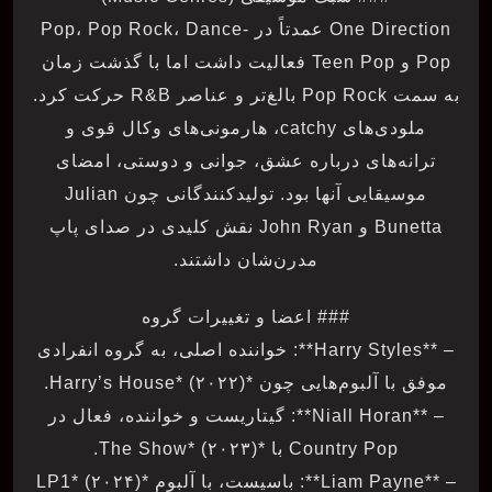
One Direction عمدتاً در Pop، Pop Rock، Dance-
Pop و Teen Pop فعالیت داشت اما با گذشت زمان
به سمت Pop Rock بالغ‌تر و عناصر R&B حرکت کرد.
ملودی‌های catchy، هارمونی‌های وکال قوی و
ترانه‌های درباره عشق، جوانی و دوستی، امضای
موسیقایی آنها بود. تولیدکنندگانی چون Julian
Bunetta و John Ryan نقش کلیدی در صدای پاپ
مدرن‌شان داشتند.
### اعضا و تغییرات گروه
– **Harry Styles**: خواننده اصلی، به گروه انفرادی
موفق با آلبوم‌هایی چون *Harry’s House* (۲۰۲۲).
– **Niall Horan**: گیتاریست و خواننده، فعال در
Country Pop با *The Show* (۲۰۲۳).
– **Liam Payne**: باسیست، با آلبوم *LP1* (۲۰۲۴)