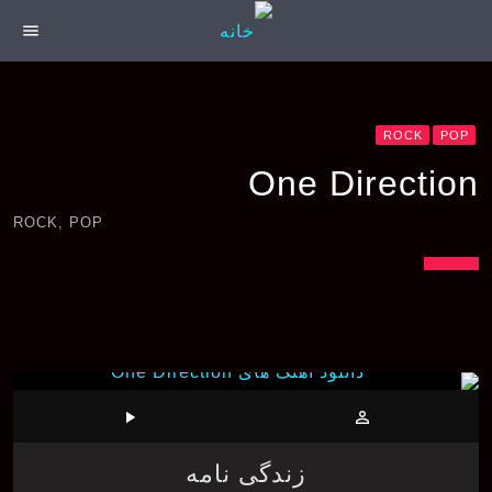
menu
ROCK
POP
One Direction
ROCK, POP
play_arrow
person_outline
زندگی نامه