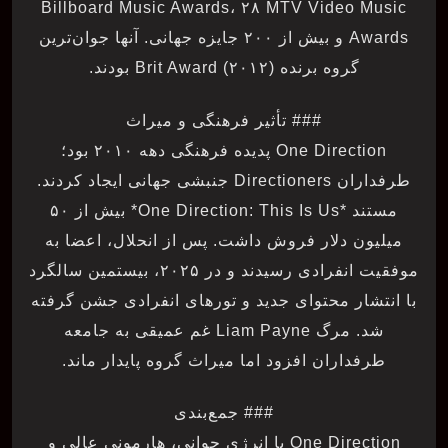
Billboard Music Awards، ۲۸ MTV Video Music
Awards و بیش از ۲۰۰ جایزه جهانی. آنها جوان‌ترین
گروه برنده Brit Award (۲۰۱۲) بودند.
### تأثیر فرهنگی و میراث
One Direction پدیده فرهنگی دهه ۲۰۱۰ بود؛
طرفداران Directioners جنبشی جهانی ایجاد کردند.
مستند *One Direction: This Is Us* بیش از ۵۰
میلیون دلار فروش داشت. پس از انحلال، اعضا به
موفقیت انفرادی رسیدند و در ۲۰۲۵، بیستمین سالگرد
با انتشار محتوای جدید و تورهای انفرادی جشن گرفته
شد. مرگ Liam Payne غم عمیقی به جامعه
طرفداران افزود اما میراث گروه پایدار ماند.
### جمع‌بندی
One Direction با انرژی جوانی، هارمونی عالی و