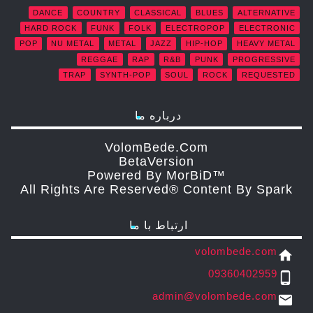
DANCE
COUNTRY
CLASSICAL
BLUES
ALTERNATIVE
HARD ROCK
FUNK
FOLK
ELECTROPOP
ELECTRONIC
POP
NU METAL
METAL
JAZZ
HIP-HOP
HEAVY METAL
REGGAE
RAP
R&B
PUNK
PROGRESSIVE
TRAP
SYNTH-POP
SOUL
ROCK
REQUESTED
درباره ما
VolomBede.com
ΒetaVersion
Powered By MorBiD™
All Rights Are Reserved® Content By Spark
ارتباط با ما
volombede.com
home
09360402959
phone_android
admin@volombede.com
email