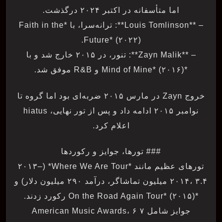
اما متأسفانه در اکتبر ۲۰۲۴ درگذشت.
– **Louis Tomlinson**: ترانه‌سرا، با *Faith in the
Future* (۲۰۲۲).
– **Zayn Malik**: تنور، در ۲۰۱۵ خارج شد و با
*Mind of Mine* (۲۰۱۶) و R&B موفق شد.
خروج Zayn در مارس ۲۰۱۵ ضربه‌ای بود اما گروه تا
نوامبر ۲۰۱۵ ادامه داد و پس از تور نهایی، hiatus
اعلام کرد.
### تورها، جوایز و رکوردها
تورهای عظیم مانند *Where We Are Tour* (۲۰۱۳–
۲۰۱۴، ۳.۴ میلیون تماشاگر، درآمد ۲۹۰ میلیون دلار) و
*On the Road Again Tour* (۲۰۱۵) رکورد زدند.
جوایز شامل ۷ American Music Awards، ۶