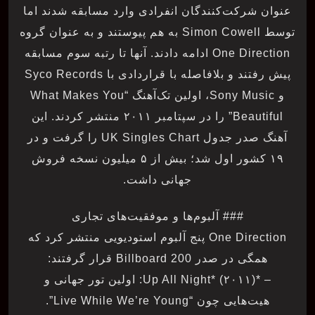
عنوان شرکت‌کنندگان انفرادی وارد مسابقه شدند اما
توسط Simon Cowell به هم پیوستند و به عنوان گروه
One Direction ادامه دادند. آنها تا رتبه سوم مسابقه
پیش رفتند و بلافاصله با قراردادی با Syco Records
و Sony Music، اولین تک‌آهنگ “What Makes You
Beautiful” را در سپتامبر ۲۰۱۱ منتشر کردند. این
آهنگ صدر جدول UK Singles Chart را گرفت و در
۱۹ کشور اول شد؛ بیش از ۵ میلیون نسخه فروش
جهانی داشت.
### آلبوم‌ها و موفقیت‌های تجاری
One Direction پنج آلبوم استودیویی منتشر کرد که
همگی در صدر Billboard 200 قرار گرفتند:
– *Up All Night* (۲۰۱۱): اولین تور جهانی و
هیت‌هایی چون “Live While We’re Young”.